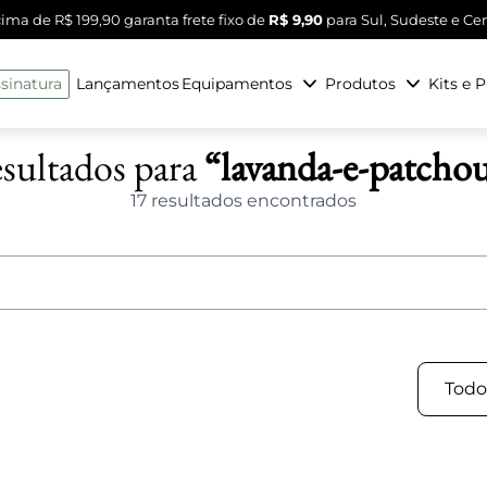
ma de R$ 199,90 garanta frete fixo de
R$ 9,90
para Sul, Sudeste e Ce
sinatura
Lançamentos
Equipamentos
Produtos
Kits e 
sultados para
“lavanda-e-patchou
17 resultados encontrados
Todos