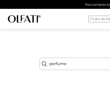
Nas compras aci
Clube de As