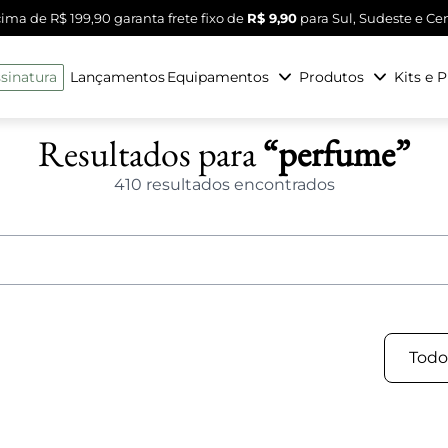
ma de R$ 199,90 garanta frete fixo de
R$ 9,90
para Sul, Sudeste e Ce
sinatura
Lançamentos
Equipamentos
Produtos
Kits e 
Resultados para
“perfume”
410 resultados encontrados
Todos