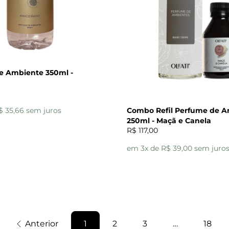
e Ambiente 350ml -
$ 35,66 sem juros
Combo Refil Perfume de 
250ml - Maçã e Canela
R$ 117,00
em 3x de R$ 39,00 sem juro
Anterior
1
2
3
…
18