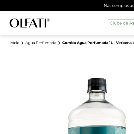
Nas compras aci
Clube de As
Início
Água Perfumada
Combo Água Perfumada 1L - Verbena 