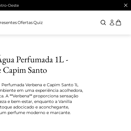
ntro-Oeste
Presentes
Ofertas
Quiz
gua Perfumada 1L -
e Capim Santo
Perfumada Verbena e Capim Santo 1L
mbiente em uma experiência acolhedora,
sca. A **Verbena** proporciona sensação
eza e bem-estar, enquanto a Vanilla
toque adocicado e aconchegante,
 um perfume moderno e marcante.