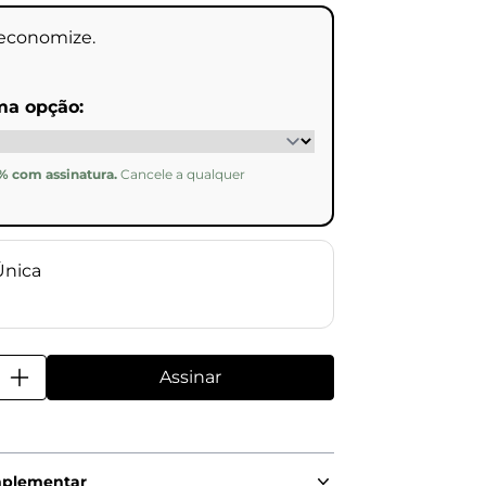
 economize.
ma opção:
 com assinatura.
Cancele a qualquer
Única
Assinar
Combo Água Perfumada 1L - Verb
mplementar