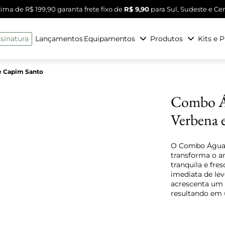
ma de R$ 199,90 garanta frete fixo de
R$ 9,90
para Sul, Sudeste e Ce
sinatura
Lançamentos
Equipamentos
Produtos
Kits e 
e Capim Santo
Combo Á
Verbena 
O Combo Água 
transforma o a
tranquila e fre
imediata de lev
acrescenta um 
resultando em