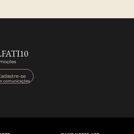
LFATI10
romoções
Cadastre-se
er comunicações.