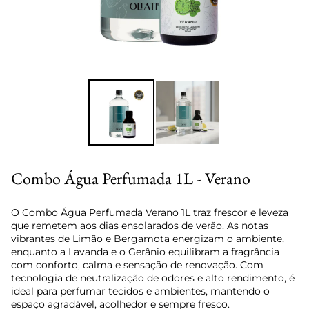
Ir para o slide 1
Ir para o slide 2
Combo Água Perfumada 1L - Verano
O Combo Água Perfumada Verano 1L traz frescor e leveza
que remetem aos dias ensolarados de verão. As notas
vibrantes de Limão e Bergamota energizam o ambiente,
enquanto a Lavanda e o Gerânio equilibram a fragrância
com conforto, calma e sensação de renovação. Com
tecnologia de neutralização de odores e alto rendimento, é
ideal para perfumar tecidos e ambientes, mantendo o
espaço agradável, acolhedor e sempre fresco.