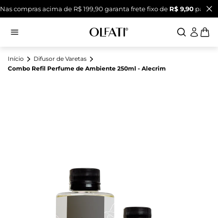
Nas compras acima de R$ 199,90 garanta frete fixo de
R$ 9,90
para Su
Início
Difusor de Varetas
Combo Refil Perfume de Ambiente 250ml - Alecrim