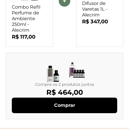
+
Difusor de
Combo Refil
Varetas 1L -
Perfume de
Alecrim
Ambiente
R$ 347,00
250ml -
Alecrim
R$ 117,00
Compre os 2 produtos juntos
R$ 464,00
Comprar