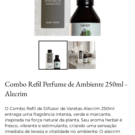
Ir para o slide 1
Ir para o slide 2
Combo Refil Perfume de Ambiente 250ml -
Alecrim
O Combo Refil de Difusor de Varetas Alecrim 250ml
entrega uma fragrância intensa, verde e marcante,
inspirada na força natural da planta. Seu aroma herbal é
fresco, vibrante e estimulante, criando uma sensação
imediata de leveza e vitalidade no ambiente. O alecrim